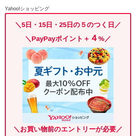
Yahoo!ショッピング
＼5日・15日・25日の５のつく日／
４
＼
PayPayポイント＋
%
／
＼
お買い物前のエントリーが必要
／