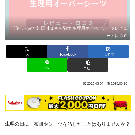
【使ってみた】西川 まもら騎士 生理用オーバーシーツレビュ
ー・口コミ
X
Facebook
はてブ
LINE
コピー
2025.03.04
2025.03.18
生理の日
に、布団やシーツを汚したことはありませんか？