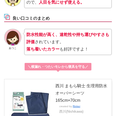
ので、
人目を気にせず使える。
良い口コミのまとめ
防水性能が高く、速乾性や持ち運びやすさも
評価
されています。
あつこ
落ち着いたカラー
も好評ですよ！
＼横漏れ・つたいモレから寝具を守る／
西川 まもら騎士 生理用防水
オーバーシーツ
165cm×70cm
created by
Rinker
西川(Nishikawa)