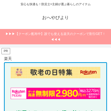
安心も快適も！防災士×主婦が選ぶ暮らしのアイテム
おへやびより
▶▶▶【クーポン配布中】誰でも使える楽天のクーポンで割引GET！
◀◀◀
PR
楽天