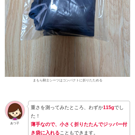
まもら騎士シーツはコンパクトに折りたためる
重さを測ってみたところ、わずか
115g
でし
た！
あつ子
薄手なので、小さく折りたたんでジッパー付
き袋に入れる
こともできます。