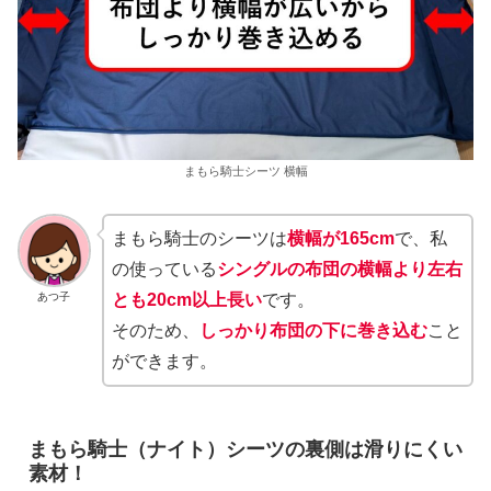
まもら騎士シーツ 横幅
まもら騎士のシーツは
横幅が165cm
で、私
の使っている
シングルの布団の横幅より左右
あつ子
とも20cm以上長い
です。
そのため、
しっかり布団の下に巻き込む
こと
ができます。
まもら騎士（ナイト）シーツの裏側は滑りにくい
素材！