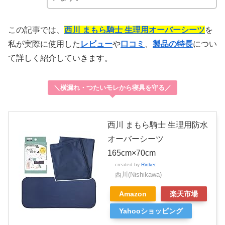
この記事では、
西川 まもら騎士 生理用オーバーシーツ
を
私が実際に使用した
レビュー
や
口コミ
、
製品の特長
につい
て詳しく紹介していきます。
＼横漏れ・つたいモレから寝具を守る／
西川 まもら騎士 生理用防水
オーバーシーツ
165cm×70cm
created by
Rinker
西川(Nishikawa)
Amazon
楽天市場
Yahooショッピング