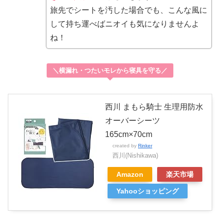
旅先でシートを汚した場合でも、こんな風に
して持ち運べばニオイも気になりませんよ
ね！
＼横漏れ・つたいモレから寝具を守る／
西川 まもら騎士 生理用防水
オーバーシーツ
165cm×70cm
created by
Rinker
西川(Nishikawa)
Amazon
楽天市場
Yahooショッピング