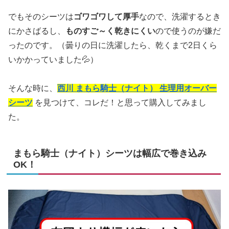
でもそのシーツは
ゴワゴワして厚手
なので、洗濯するとき
にかさばるし、
ものすご～く乾きにくい
ので使うのが嫌だ
ったのです。（曇りの日に洗濯したら、乾くまで2日くら
いかかっていました💦）
そんな時に、
西川 まもら騎士（ナイト） 生理用オーバー
シーツ
を見つけて、コレだ！と思って購入してみまし
た。
まもら騎士（ナイト）シーツは幅広で巻き込み
OK！