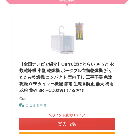
【全国テレビで紹介】Qurra ぽけどらい さっと 衣
類乾燥機 小型 乾燥機 ポータブル衣類乾燥機 折り
たたみ乾燥機 コンパクト 室内干し 工事不要 急速
乾燥 OFFタイマー機能 節電 生乾き防止 曇天 梅雨
花粉 黄砂 3R-HCD02WT ひるおび
Qurra
口コミを見る
＼ポイント最大11倍！／
楽天市場