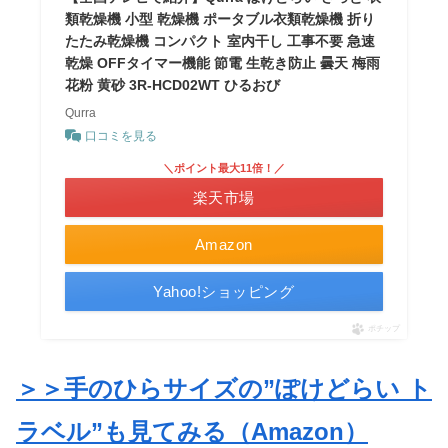
類乾燥機 小型 乾燥機 ポータブル衣類乾燥機 折り
たたみ乾燥機 コンパクト 室内干し 工事不要 急速
乾燥 OFFタイマー機能 節電 生乾き防止 曇天 梅雨
花粉 黄砂 3R-HCD02WT ひるおび
Qurra
口コミを見る
＼ポイント最大11倍！／
楽天市場
Amazon
Yahoo!ショッピング
ポチップ
＞＞手のひらサイズの”ぽけどらい ト
ラベル”も見てみる（Amazon）