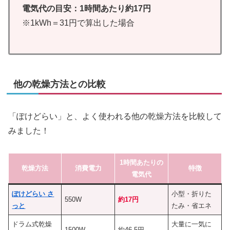
電気代の目安：1時間あたり約17円
※1kWh＝31円で算出した場合
他の乾燥方法との比較
「ぽけどらい」と、よく使われる他の乾燥方法を比較して
みました！
1時間あたりの
乾燥方法
消費電力
特徴
電気代
ぽけどらい さ
小型・折りた
550W
約17円
っと
たみ・省エネ
ドラム式乾燥
大量に一気に
1500W
約46.5円