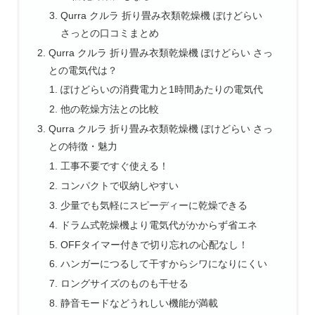
Qurra クルラ 折り畳み衣類乾燥機 ぽけどらい
さっとの口コミまとめ
Qurra クルラ 折り畳み衣類乾燥機 ぽけどらい さっ
との電気代は？
ぽけどらいの消費電力と1時間あたりの電気代
他の乾燥方法との比較
Qurra クルラ 折り畳み衣類乾燥機 ぽけどらい さっ
との特徴・魅力
工事不要ですぐ使える！
コンパクトで収納しやすい
少量でも気軽にスピーディーに乾燥できる
ドラム式乾燥機より電気代がかからず省エネ
OFFタイマー付きで切り忘れの心配なし！
ハンガーにつるして干すからシワになりにくい
ロングサイズのものも干せる
静音モードなどうれしい機能が満載