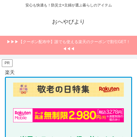
安心も快適も！防災士×主婦が選ぶ暮らしのアイテム
おへやびより
▶▶▶【クーポン配布中】誰でも使える楽天のクーポンで割引GET！
◀◀◀
PR
楽天