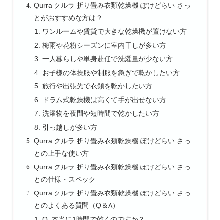
Qurra クルラ 折り畳み衣類乾燥機 ぽけどらい さっ
とがおすすめな方は？
ワンルームや賃貸で大きな乾燥機が置けない方
梅雨や花粉シーズンに室内干しが多い方
一人暮らしや単身赴任で洗濯量が少ない方
お子様の体操服や制服を急ぎで乾かしたい方
旅行や出張先で衣類を乾かしたい方
ドラム式乾燥機は高くて手が出せない方
洗濯物を夜間や短時間で乾かしたい方
引っ越しが多い方
Qurra クルラ 折り畳み衣類乾燥機 ぽけどらい さっ
との上手な使い方
Qurra クルラ 折り畳み衣類乾燥機 ぽけどらい さっ
との仕様・スペック
Qurra クルラ 折り畳み衣類乾燥機 ぽけどらい さっ
とのよくある質問（Q＆A）
Q. 本当に1時間で乾くのですか？