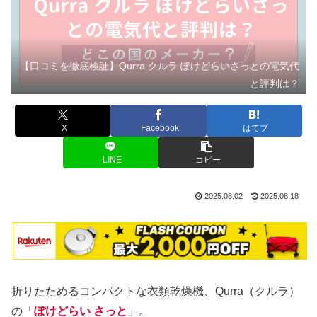
【口コミを徹底検証】Qurra クルラ ぽけどらいさっとの電気代
と評判は？
X
Facebook
はてブ
LINE
コピー
2025.08.02
2025.08.18
折りたためるコンパクトな衣類乾燥機、Qurra（クルラ）
の「
ぽけどらい さっと
」。