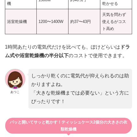
機
乾かせる
天気を問わず
浴室乾燥機
1200〜1400W
約37〜43円
使えるがコス
ト高め
1時間あたりの電気代だけを比べても、ぽけどらいは
ドラ
ム式や浴室乾燥機の半分以下
のコストで使用できます。
しっかり乾くのに電気代が抑えられるのは助
かりますよね。
あつこ
「大きな乾燥機までは必要ない」という方に
ぴったりです！
パッと開いてサッと乾かす！ティッシュケース2個分の大きさの衣
類乾燥機