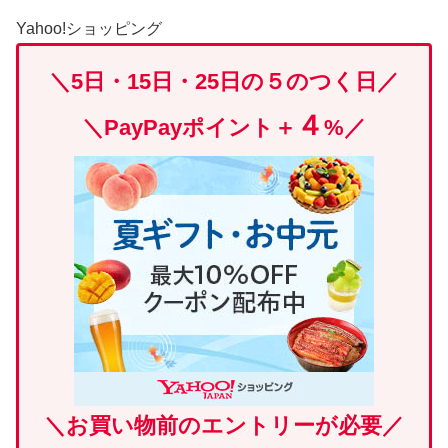
Yahoo!ショッピング
＼5日・15日・25日の５のつく日／
４
＼
PayPayポイント＋
%
／
＼
お買い物前のエントリーが必要
／