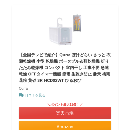
【全国テレビで紹介】Qurra ぽけどらい さっと 衣
類乾燥機 小型 乾燥機 ポータブル衣類乾燥機 折り
たたみ乾燥機 コンパクト 室内干し 工事不要 急速
乾燥 OFFタイマー機能 節電 生乾き防止 曇天 梅雨
花粉 黄砂 3R-HCD02WT ひるおび
Qurra
口コミを見る
＼ポイント最大11倍！／
楽天市場
Amazon