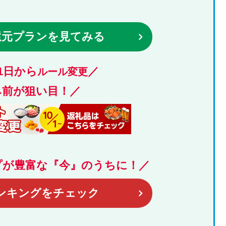
還元プランを見てみる
月1日から
／
ルール変更
み前が狙い目！／
プが豊富な『今』のうちに！／
ンキングをチェック