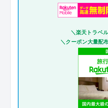
＼楽天トラベ
＼クーポン大量配