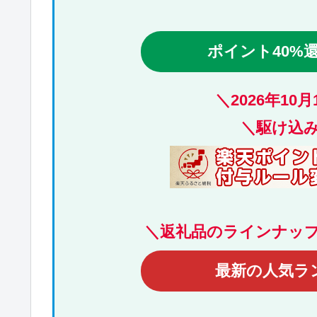
ポイント40%
＼
2026年10
＼駆け込
＼返礼品のラインナッ
最新の人気ラ