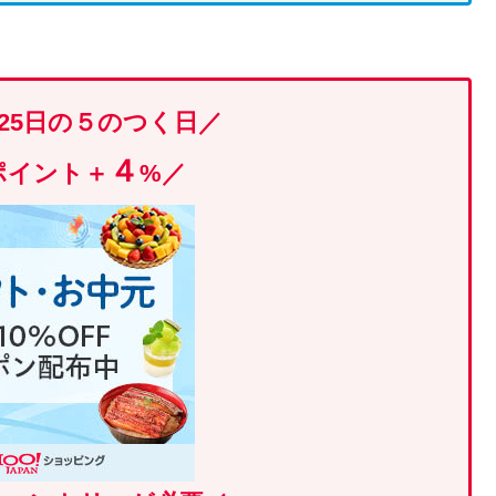
・25日の５のつく日／
４
yポイント＋
%
／