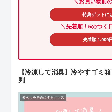
＼
お買い物前
特典ゲットに
＼先着順！5のつく
先着順 1,00
【冷凍して消臭】冷やすゴミ箱 サ
判
暮らしを快適にするグッズ