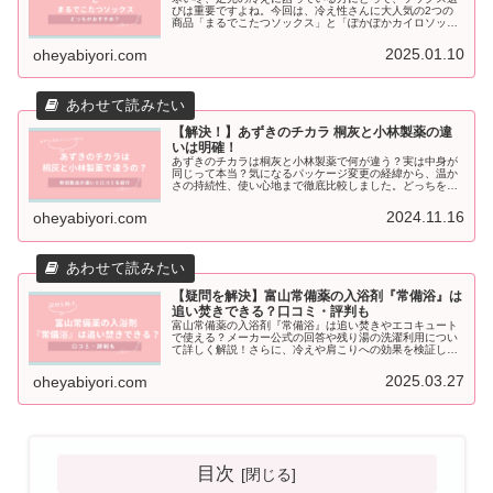
びは重要ですよね。今回は、冷え性さんに大人気の2つの
商品「まるでこたつソックス」と「ぽかぽかカイロソック
ス」の違いを徹底比較します！この2つのソックスの主な
違いは以下の通りです。１．保温技...
2025.01.10
oheyabiyori.com
【解決！】あずきのチカラ 桐灰と小林製薬の違
いは明確！
あずきのチカラは桐灰と小林製薬で何が違う？実は中身が
同じって本当？気になるパッケージ変更の経緯から、温か
さの持続性、使い心地まで徹底比較しました。どっちを買
えばいいか迷っている方へ、違いをスッキリ整理しておす
すめを紹介します。
2024.11.16
oheyabiyori.com
【疑問を解決】富山常備薬の入浴剤『常備浴』は
追い焚きできる？口コミ・評判も
富山常備薬の入浴剤『常備浴』は追い焚きやエコキュート
で使える？メーカー公式の回答や残り湯の洗濯利用につい
て詳しく解説！さらに、冷えや肩こりへの効果を検証した
リアルな口コミや全4種の香りの特徴も大公開します。
2025.03.27
oheyabiyori.com
目次