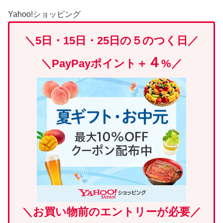
Yahoo!ショッピング
＼5日・15日・25日の５のつく日／
４
＼
PayPayポイント＋
%
／
＼
お買い物前のエントリーが必要
／