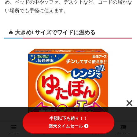
め、ベッドの中やソファ、デスク下など、コードの届かな
い場所でも手軽に使えます。
🔥 大きめLサイズでワイドに温める
半額以下も続々！！
楽天タイムセール
メニュー
ホーム
検索
トップ
サイドバー