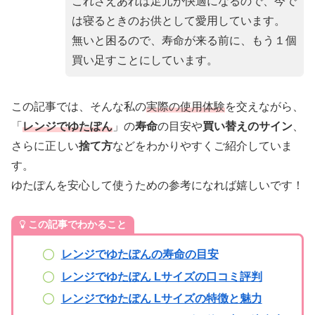
これさえあれば足元が快適になるので、今で
は寝るときのお供として愛用しています。
無いと困るので、寿命が来る前に、もう１個
買い足すことにしています。
この記事では、そんな私の
実際の使用体験
を交えながら、
「
レンジでゆたぽん
」の
寿命
の目安や
買い替えのサイン
、
さらに正しい
捨て方
などをわかりやすくご紹介していま
す。
ゆたぽんを安心して使うための参考になれば嬉しいです！
この記事でわかること
レンジでゆたぽんの寿命の目安
レンジでゆたぽん Lサイズの口コミ評判
レンジでゆたぽん Lサイズの特徴と魅力