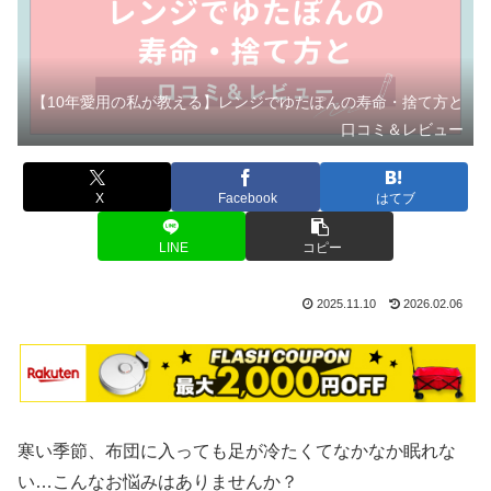
【10年愛用の私が教える】レンジでゆたぽんの寿命・捨て方と
口コミ＆レビュー
X
Facebook
はてブ
LINE
コピー
2025.11.10
2026.02.06
寒い季節、布団に入っても足が冷たくてなかなか眠れな
い…こんなお悩みはありませんか？