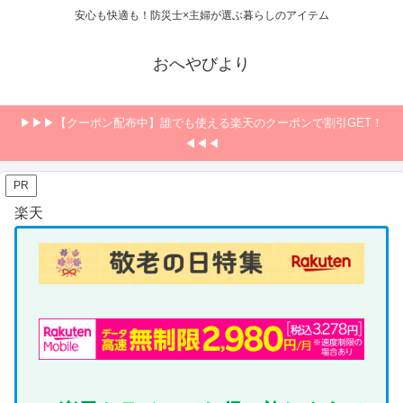
安心も快適も！防災士×主婦が選ぶ暮らしのアイテム
おへやびより
▶▶▶【クーポン配布中】誰でも使える楽天のクーポンで割引GET！
◀◀◀
PR
楽天