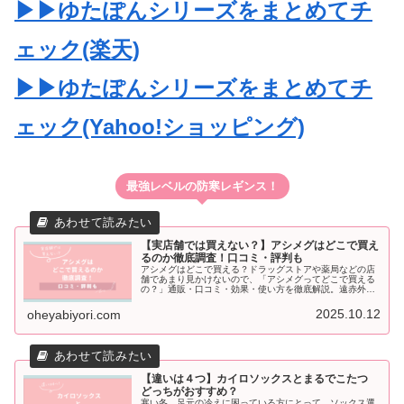
▶▶ゆたぽんシリーズをまとめてチ
ェック(楽天)
▶▶ゆたぽんシリーズをまとめてチ
ェック(Yahoo!ショッピング)
最強レベルの防寒レギンス！
【実店舗では買えない？】アシメグはどこで買え
るのか徹底調査！口コミ・評判も
アシメグはどこで買える？ドラッグストアや薬局などの店
舗であまり見かけないので、「アシメグってどこで買える
の？」通販・口コミ・効果・使い方を徹底解説。遠赤外線
の天然素材コスモビサ配合で、寝るだけで足元をじんわり
温める遠赤足裏シートです。
2025.10.12
oheyabiyori.com
【違いは４つ】カイロソックスとまるでこたつ
どっちがおすすめ？
寒い冬、足元の冷えに困っている方にとって、ソックス選