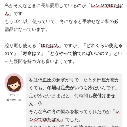
私がそんなときに長年愛用しているのが「
レンジでゆたぽ
ん
」です！
もう10年以上使っていて、冬になると手放せない私の必
需品になっています。
繰り返し使える「
ゆたぽん
」ですが、「
どれくらい使える
の？
」「
寿命は？
」「
どうやって捨てればいいの？
」とい
った疑問を持つ方も多いようです。
私は低血圧の超寒がりで、たとえ部屋が暖か
くても、
冬場は足先がいつも冷たい
んです。
あつこ
足が冷たいままだと、何時間も
寝付けませ
愛用歴10年
ん
…💦
そんな私の冬の悩みを救ってくれたのが「
レ
ンジでゆたぽん
」でした。